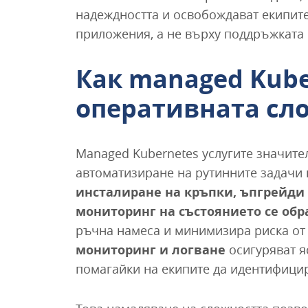
надеждността и освобождават екипите,
приложения, а не върху поддръжката 
Как managed Kub
оперативната сл
Managed Kubernetes услугите значите
автоматизиране на рутинните задачи 
инсталиране на кръпки, ъпгрейди
мониторинг на състоянието се об
ръчна намеса и минимизира риска от
мониторинг и логване
осигуряват я
помагайки на екипите да идентифици