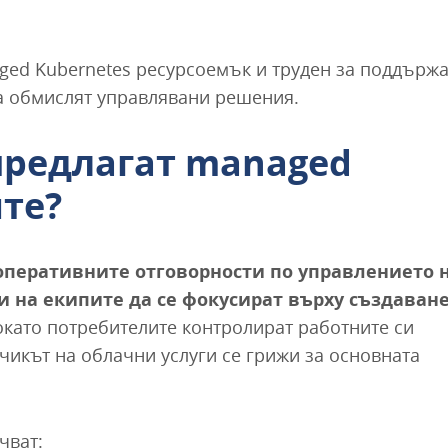
aged Kubernetes ресурсоемък и труден за поддържа
а обмислят управлявани решения.
предлагат managed
ите?
оперативните отговорности по управлението 
 на екипите да се фокусират върху създаван
окато потребителите контролират работните си
чикът на облачни услуги се грижи за основната
чват: