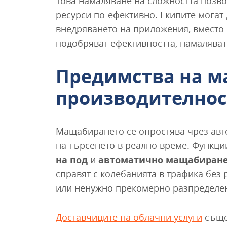
Това намаляване на сложността позв
ресурси по-ефективно. Екипите могат
внедряването на приложения, вместо 
подобряват ефективността, намаляват
Предимства на м
производителнос
Мащабирането се опростява чрез авт
на търсенето в реално време. Функци
на под
и
автоматично мащабиране
справят с колебанията в трафика без 
или ненужно прекомерно разпределен
Доставчиците на облачни услуги
също