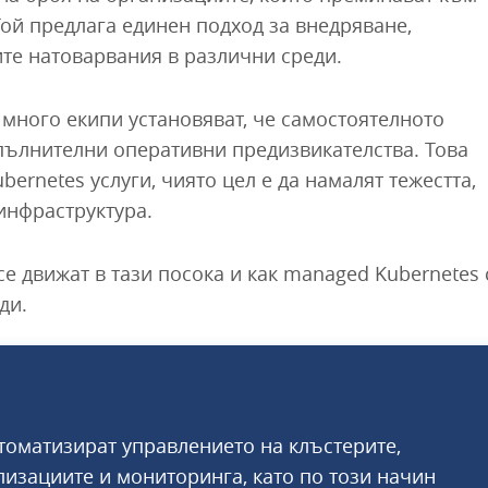
Той предлага единен подход за внедряване,
те натоварвания в различни среди.
 много екипи установяват, че самостоятелното
пълнителни оперативни предизвикателства. Това
rnetes услуги, чиято цел е да намалят тежестта,
инфраструктура.
е движат в тази посока и как managed Kubernetes 
ди.
томатизират управлението на клъстерите,
изациите и мониторинга, като по този начин