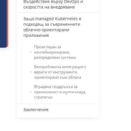
Въздействие върху DevOps и
скоростта на внедряване
Защо managed Kubernetes е
подходящ за съвременните
облачно-ориентирани
приложения
Проектиран за
контейнеризирани,
разпределени системи
Безпроблемна интеграция с
вериги от инструменти,
ориентирани към облака
Вградена поддръжка за
преносимост и мулти-клауд
стратегии
Заключение