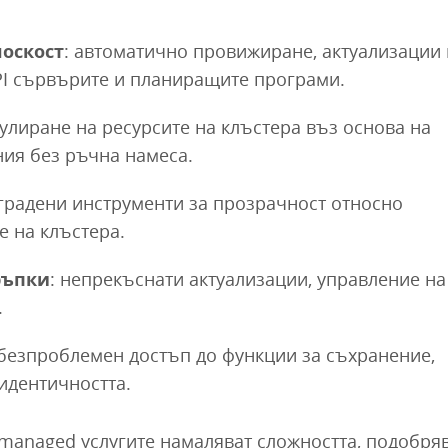
лоскост
: автоматично провижиране, актуализации 
PI сървърите и планиращите програми.
гулиране на ресурсите на клъстера въз основа на
ния без ръчна намеса.
вградени инструменти за прозрачност относно
е на клъстера.
ръпки
: непрекъснати актуализации, управление на
.
 безпроблемен достъп до функции за съхранение,
идентичността.
 managed услугите намаляват сложността, подобря