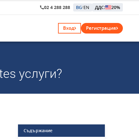
02 4 288 288
BG
EN
ДДС:
20%
/
Вход
Регистрация
es услуги?
Съдържание