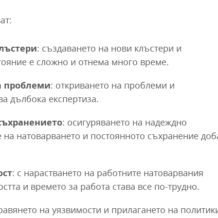
ат:
лъстери
: създаването на нови клъстери и
тояние е сложно и отнема много време.
а проблеми
: откриването на проблеми и
ва дълбока експертиза.
съхранението
: осигуряването на надеждно
е на натоварването и постоянното съхранение доб
ост
: с нарастването на работните натоварвания
тта и времето за работа става все по-трудно.
равянето на уязвимости и прилагането на политик