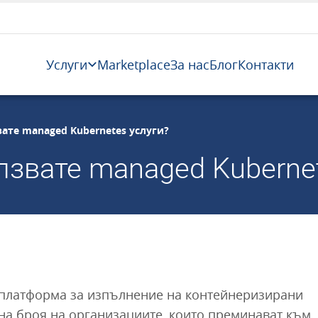
Услуги
Marketplace
За нас
Блог
Контакти
ате managed Kubernetes услуги?
лзвате managed Kubernet
а платформа за изпълнение на контейнеризирани
на броя на организациите, които преминават към