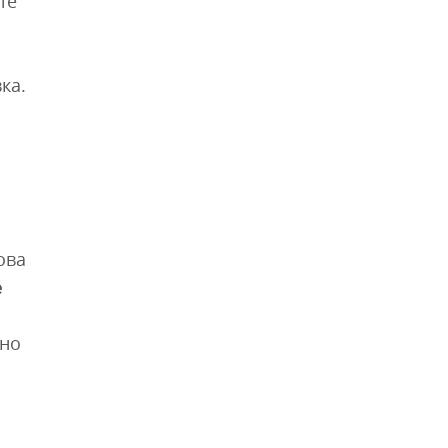
те
ка.
ова
е
чно