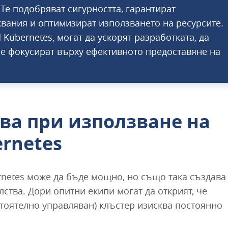
Те подобряват сигурността, гарантират
квания и оптимизират използването на ресурсите.
Kubernetes, могат да ускорят разработката, да
се фокусират върху ефективното предоставяне на
ва при използване на
ernetes
netes може да бъде мощно, но също така създава
ства. Дори опитни екипи могат да открият, че
тоятелно управляван) клъстер изисква постоянно