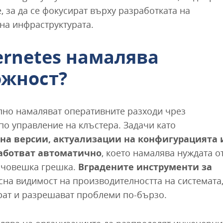
 за да се фокусират върху разработката на
на инфраструктурата.
ernetes намалява
ожност?
лно намаляват оперативните разходи чрез
по управление на клъстера. Задачи като
 на версии, актуализации на конфигурацията 
работват автоматично
, което намалява нуждата о
 човешка грешка.
Вградените инструменти за
сна видимост на производителността на системата
рат и разрешават проблеми по-бързо.