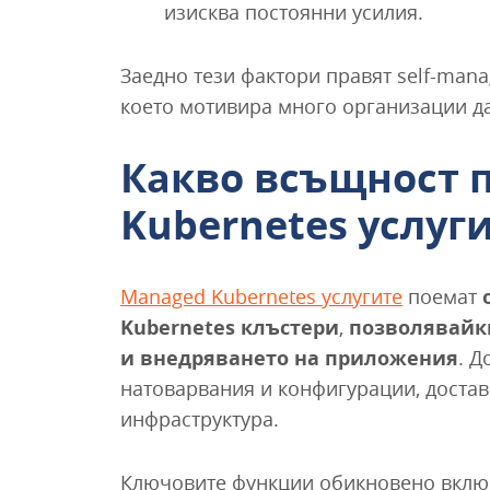
изисква постоянни усилия.
Заедно тези фактори правят self-man
което мотивира много организации д
Какво всъщност 
Kubernetes услуг
Managed Kubernetes услугите
поемат
Kubernetes клъстери
,
позволявайки
и внедряването на приложения
. Д
натоварвания и конфигурации, достав
инфраструктура.
Ключовите функции обикновено вклю