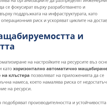
олява на организациите да разпределят инженерни
 да се фокусират върху разработването и
върху поддръжката на инфраструктурата, като
 операционния риск и ускоряват циклите на достав
ащабируемостта и
тта
оматизиране на настройките на ресурсите въз осн
и като
хоризонтално автоматично мащабиран
 на клъстера
позволяват на приложенията да се
ръчна намеса, което намалява риска от недостатъ
ие на ресурси.
 подобряват производителността и устойчивостта