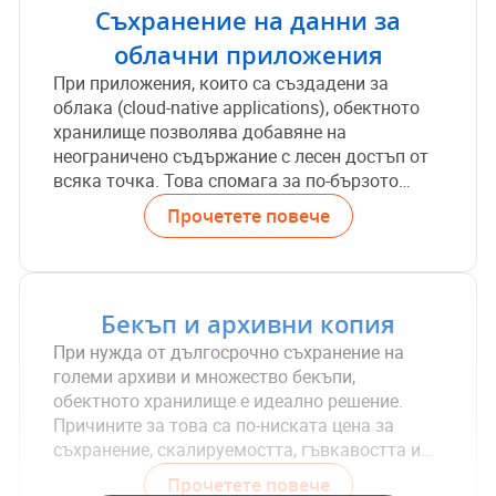
Съхранение на данни за
прави по-гъвкаво и ефективно за съхранение
на големи обеми от данни. Също така, това
облачни приложения
решение поддържа метаданни за всеки обект,
При приложения, които са създадени за
което улеснява управлението, търсенето и
облака (cloud-native applications), обектното
организацията на файлове. От гледна точка
хранилище позволява добавяне на
на интеграцията с различни приложения,
неограничено съдържание с лесен достъп от
Object Storage предлага S3-съвместимо API за
всяка точка. Това спомага за по-бързото
достъп. Обектното съхранение дава
внедряване на тези приложения и тяхната
Прочетете повече
възможност файловете да бъдат достъпвани
директна имплементация.
от всяка точка на света – бързо и сигурно.
Бекъп и архивни копия
При нужда от дългосрочно съхранение на
големи архиви и множество бекъпи,
обектното хранилище е идеално решение.
Причините за това са по-ниската цена за
съхранение, скалируемостта, гъвкавостта и
множествената репликация на данни. Object
Прочетете повече