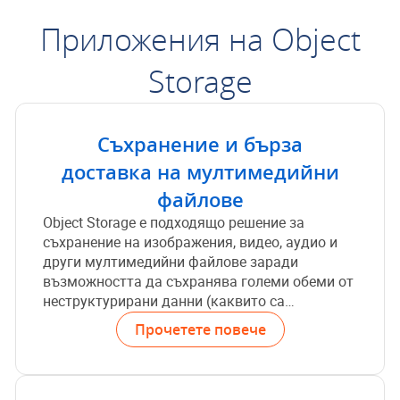
Приложения на Object
Storage
Съхранение и бърза
доставка на мултимедийни
файлове
Object Storage е подходящо решение за
съхранение на изображения, видео, аудио и
други мултимедийни файлове заради
възможността да съхранява големи обеми от
неструктурирани данни (каквито са
мултимедийните файлове) и бързото
Прочетете повече
предоставяне през уеб. За разлика от Block
Storage - обектното съхранение може да се
разширява автоматично и не се налага да
добавяте допълнителни дискове. Това го