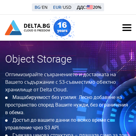
BG
EN
EUR
USD
ДДС:
20%
/
/
Object Storage
Оптимизирайте съхранението и доставката на
Вашето съдържание с S3-съвместимо обектно
хранилище от Delta Cloud.
Мащабируемост без усилия: Лесно добавяне на
пространство според Вашите нужди, без ограничения
в обема.
Достъп до вашите данни по всяко време с
управление чрез S3 API.
Гъвкава ценова структура – плащате само за това,