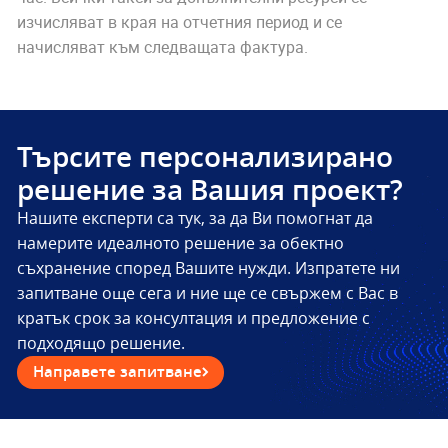
изчисляват в края на отчетния период и се
начисляват към следващата фактура.
Търсите персонализирано
решение за Вашия проект?
Нашите експерти са тук, за да Ви помогнат да
намерите идеалното решение за обектно
съхранение според Вашите нужди. Изпратете ни
запитване още сега и ние ще се свържем с Вас в
кратък срок за консултация и предложение с
подходящо решение.
Направете запитване