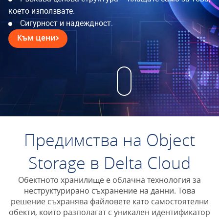
което използвате.
Сигурност и надеждност.
Към цени
Предимства на Object
Storage в Delta Cloud
Обектното хранилище е облачна технология за
неструктурирано съхранение на данни. Това
решение съхранява файловете като самостоятелни
обекти, които разполагат с уникален идентификатор