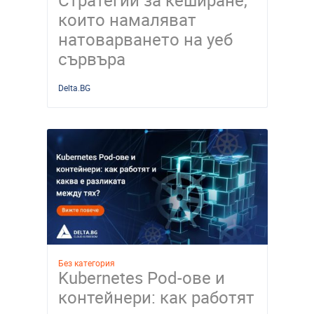
Стратегии за кеширане,
които намаляват
натоварването на уеб
сървъра
Delta.BG
Без категория
Kubernetes Pod-ове и
контейнери: как работят