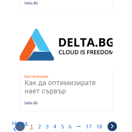
Delta.BG
Без категория
Как да оптимизирате
нает сървър
Delta.BG
Назад
1
—
2
3
4
5
6
17
18